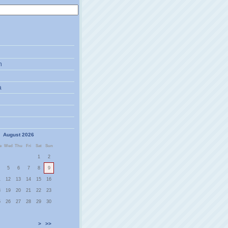
n
a
August 2026
e
Wed
Thu
Fri
Sat
Sun
1
2
5
6
7
8
9
1
12
13
14
15
16
8
19
20
21
22
23
5
26
27
28
29
30
<
>
>>