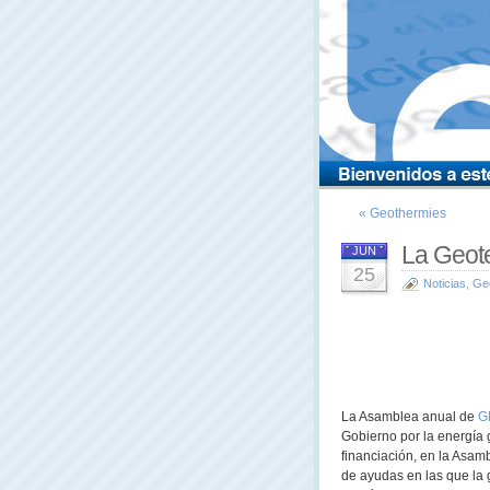
« Geothermies
La Geot
JUN
25
Noticias
,
Ge
La Asamblea anual de
G
Gobierno por la energía
financiación, en la Asa
de ayudas en las que la 