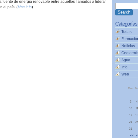
ta fuente de energía renovable entre aquellos llamados a liderar
n el país. (
Mas Info
)
Categorías
Todas
Formació
Noticias
Geotermi
Agua
Info
Web
Mon
Tu
3
4
10
1
17
1
24
2
31
<<