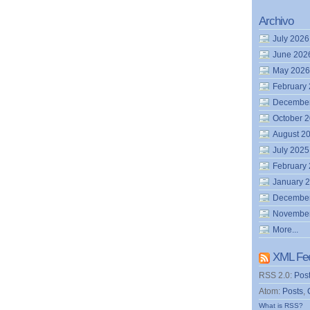
Archivo
July 2026
June 202
May 2026
February
Decembe
October 
August 2
July 2025
February
January 
Decembe
Novembe
More...
XML Fe
RSS 2.0:
Pos
Atom:
Posts
,
What is RSS?