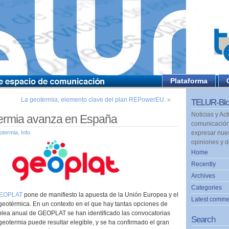
Plataforma
La geotermia, elemento clave del plan REPowerEU. »
TELUR-Blo
Noticias y Ac
ermia avanza en España
comunicación
otermia
,
Info
expresar nues
opiniones y 
Home
Recently
Archives
Categories
EOPLAT
pone de manifiesto la apuesta de la Unión Europea y el
Latest comme
 geotérmica. En un contexto en el que hay tantas opciones de
mblea anual de GEOPLAT se han identificado las convocatorias
Search
geotermia puede resultar elegible, y se ha confirmado el gran