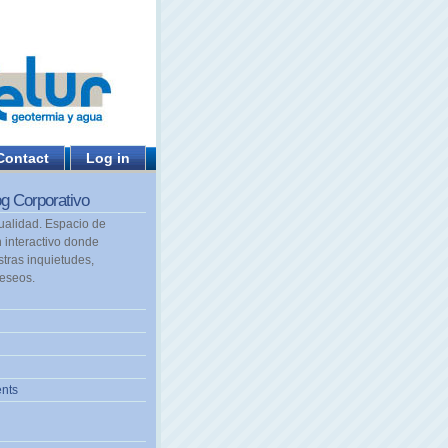
Contact
Log in
g Corporativo
tualidad. Espacio de
 interactivo donde
tras inquietudes,
deseos.
nts