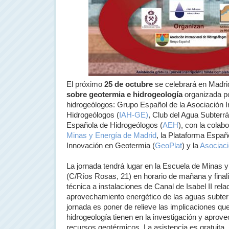
El próximo
25 de octubre
se celebrará en Madri
sobre geotermia e hidrogeología
organizada po
hidrogeólogos: Grupo Español de la Asociación I
Hidrogeólogos (
IAH-GE)
, Club del Agua Subterr
Española de Hidrogeólogos (
AEH
), con la colab
Minas y Energía de Madrid
, la Plataforma Españ
Innovación en Geotermia (
GeoPlat
) y la
Asociaci
La jornada tendrá lugar en la Escuela de Minas 
(C/Ríos Rosas, 21) en horario de mañana y finali
técnica a instalaciones de Canal de Isabel II rel
aprovechamiento energético de las aguas subterr
jornada es poner de relieve las implicaciones que
hidrogeología tienen en la investigación y aprov
recursos geotérmicos. La asistencia es gratuita. 