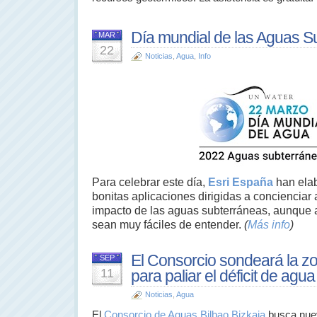
Día mundial de las Aguas S
MAR
22
Noticias
,
Agua
,
Info
Para celebrar este día,
Esri España
han elab
bonitas aplicaciones dirigidas a concienciar 
impacto de las aguas subterráneas, aunque 
sean muy fáciles de entender.
(
Más info
)
El Consorcio sondeará la z
SEP
11
para paliar el déficit de agua 
Noticias
,
Agua
El
Consorcio de Aguas Bilbao Bizkaia
busca nuev