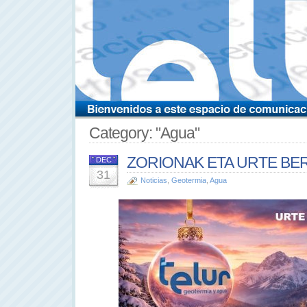
Category: "Agua"
ZORIONAK ETA URTE BER
DEC
31
Noticias
,
Geotermia
,
Agua