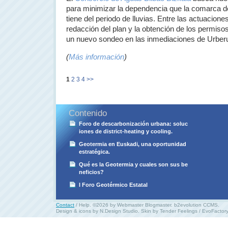
para minimizar la dependencia que la comarca de
tiene del periodo de lluvias. Entre las actuacion
redacción del plan y la obtención de los permiso
un nuevo sondeo en las inmediaciones de Urberu
(
Más información
)
1
2
3
4
>>
Contenido
Foro de descarbonización urbana: soluc
iones de district-heating y cooling.
Geotermia en Euskadi, una oportunidad
estratégica.
Qué es la Geotermia y cuales son sus be
neficios?
I Foro Geotérmico Estatal
Contact
/
Help
. ©2026 by Webmaster Blogmaster.
b2evolution CCMS
.
Design & icons by
N.Design Studio
. Skin by
Tender Feelings
/
EvoFactory